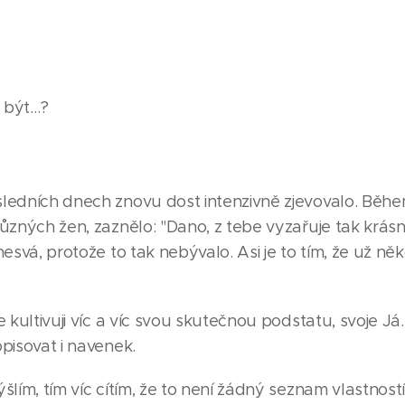
, být…?
sledních dnech znovu dost intenzivně zjevovalo. Běh
různých žen, zaznělo: "Dano, z tebe vyzařuje tak krás
nesvá, protože to tak nebývalo. Asi je to tím, že už něk
e kultivuji víc a víc svou skutečnou podstatu, svoje J
opisovat i navenek.
šlím, tím víc cítím, že to není žádný seznam vlastnost