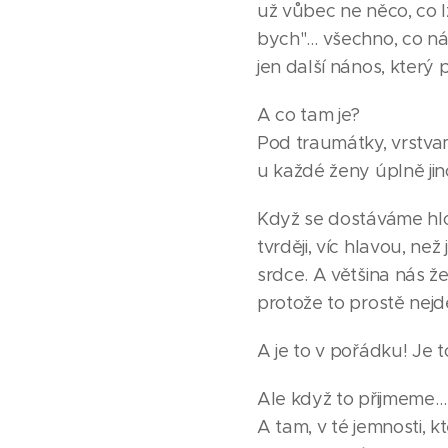
už vůbec ne něco, co l
bych"… všechno, co nás
jen další nános, který 
A co tam je?
Pod traumátky, vrstvam
u každé ženy úplně jin
Když se dostáváme hlo
tvrději, víc hlavou, ne
srdce. A většina nás že
protože to prostě nejde
A je to v pořádku! Je 
Ale když to přijmeme…
A tam, v té jemnosti, k