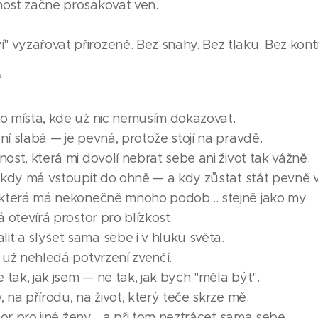
nost začne prosakovat ven.
 vyzařovat přirozeně. Bez snahy. Bez tlaku. Bez kontro
?
ho místa, kde už nic nemusím dokazovat.
ní slabá — je pevná, protože stojí na pravdě.
nost, která mi dovolí nebrat sebe ani život tak vážně.
í, kdy má vstoupit do ohně — a kdy zůstat stát pevně 
a, která má nekonečně mnoho podob… stejně jako my.
á otevírá prostor pro blízkost.
it a slyšet sama sebe i v hluku světa.
á už nehledá potvrzení zvenčí.
 tak, jak jsem — ne tak, jak bych "měla být".
, na přírodu, na život, který teče skrze mě.
ostor pro jiné ženy… a při tom neztrácet sama sebe.