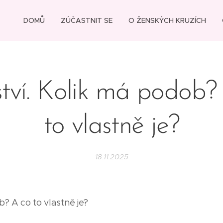
DOMŮ
ZÚČASTNIT SE
O ŽENSKÝCH KRUZÍCH
tví. Kolik má podob?
to vlastně je?
18.11.2025
b? A co to vlastně je?