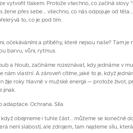
ze vytvořit tlakem. Protože všechno, co začíná slovy
 žene přes sebe… všechno, co nás odpojuje od těla… t
překrývá to, co je pod tím.
i, očekáváními a příběhy, které nejsou naše? Tam je
ou barvu, vůni, rytmus.
ub a hloub, začínáme rozeznávat, kdy jednáme v mužs
ž je nám vlastní. A zároveň cítíme, jaké to je, když jedn
n žije roky hlavně v mužské energii — protože život, p
 jinak.
to adaptace. Ochrana. Síla.
 když obejmeme i tuhle část… můžeme se konečně dost
terá není slabostí, ale zdrojem, tam najdeme sílu, kte