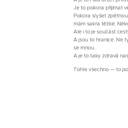
Je to pokora přijímat věc
Pokora slyšet zpětnou 
mám sakra těžké. Někd
Ale i to je součást ces
A jsou to hranice. Ne 
se mnou.
A je to taky zdravá na
Tohle všechno — to jso