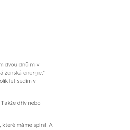
em dvou dnů mi v
ná ženská energie."
olik let sedím v
á. Takže dřív nebo
í, které máme splnit. A