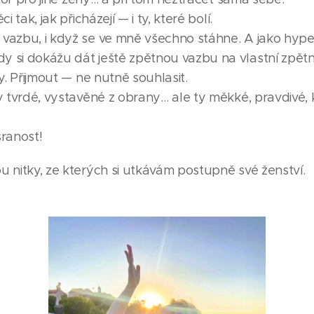
i tak, jak přicházejí — i ty, které bolí.
vazbu, i když se ve mně všechno stáhne. A jako hyper
y si dokážu dát ještě zpětnou vazbu na vlastní zpět
ty. Přijmout — ne nutně souhlasit.
ty tvrdé, vystavěné z obrany… ale ty měkké, pravdivé, 
sranost!
u nitky, ze kterých si utkávám postupně své ženství.