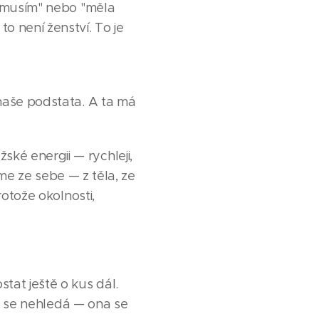
 "musím" nebo "měla
o není ženství. To je
 naše podstata. A ta má
ké energii — rychleji,
áme ze sebe — z těla, ze
rotože okolnosti,
at ještě o kus dál.
rá se nehledá — ona se