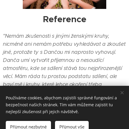
Reference
"Nemám zkušenosti s jinými ženskými kruhy,
nicméně ani nemám potřebu vyhledávat a zkoušet
jiné, protože ty s Dančou mi naprosto vyhovují.
Danča umí vytvořit příjemnou a nesoudící
atmosféru, kde se sdílení stává tou nejpřirozenější
věcí. Mám ráda tu prostou podstatu sdílení, ale
baví mě i kruhy, které lehce okoření třeba
výborným kakaem apod."
Používáme cookies, abychom zajistili správné fungování a
bezpečnost našich stránek. Tím vám můžeme zajistit tu
Veronika Rajnišová
nejlepší zkušenost při jejich návštěvě.
Přijmout nezbytné
Přijmout vše