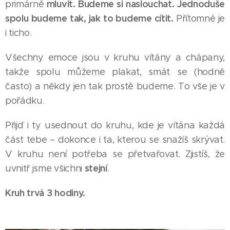
mluvit. Budeme si naslouchat. Jednoduše
primárně
spolu budeme tak, jak to budeme cítit.
Přítomné je
i ticho.
Všechny emoce jsou v kruhu vítány a chápany,
takže spolu můžeme plakat, smát se (hodně
často) a někdy jen tak prostě budeme. To vše je v
pořádku.
Přijď i ty usednout do kruhu, kde je vítána každá
část tebe – dokonce i ta, kterou se snažíš skrývat.
V kruhu není potřeba se přetvařovat. Zjistíš, že
stejní
uvnitř jsme všichni
.
Kruh trvá 3 hodiny.