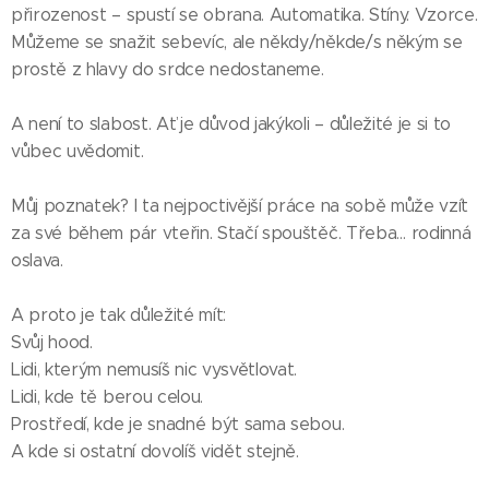
přirozenost – spustí se obrana. Automatika. Stíny. Vzorce.
Můžeme se snažit sebevíc, ale někdy/někde/s někým se
prostě z hlavy do srdce nedostaneme.
A není to slabost. Ať je důvod jakýkoli – důležité je si to
vůbec uvědomit.
Můj poznatek? I ta nejpoctivější práce na sobě může vzít
za své během pár vteřin. Stačí spouštěč. Třeba… rodinná
oslava.
A proto je tak důležité mít:
Svůj hood.
Lidi, kterým nemusíš nic vysvětlovat.
Lidi, kde tě berou celou.
Prostředí, kde je snadné být sama sebou.
A kde si ostatní dovolíš vidět stejně.