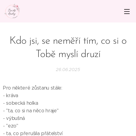
Kdo jsi, se neměří tím, co si o
Tobě myslí druzí
26.06.2025
Pro některé zůstanu stále:
- kráva
- sobecká holka
- "ta, co si na něco hraje"
- výbušná
- "ezo"
- ta, co přerušila přátelství