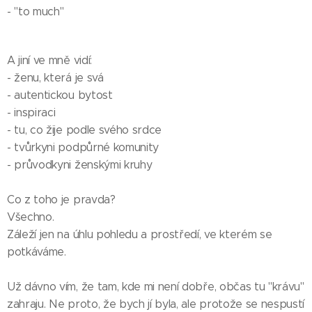
- "to much"
A jiní ve mně vidí:
- ženu, která je svá
- autentickou bytost
- inspiraci
- tu, co žije podle svého srdce
- tvůrkyni podpůrné komunity
- průvodkyni ženskými kruhy
Co z toho je pravda?
Všechno.
Záleží jen na úhlu pohledu a prostředí, ve kterém se
potkáváme.
Už dávno vím, že tam, kde mi není dobře, občas tu "krávu"
zahraju. Ne proto, že bych jí byla, ale protože se nespustí