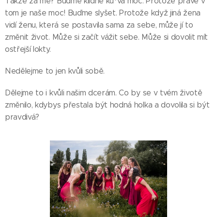
Takže za mě? Buďme klidně ku*va moc. Protože právě v
tom je naše moc! Buďme slyšet. Protože když jiná žena
vidí ženu, která se postavila sama za sebe, může jí to
změnit život. Může si začít vážit sebe. Může si dovolit mít
ostřejší lokty.
Nedělejme to jen kvůli sobě.
Dělejme to i kvůli našim dcerám. Co by se v tvém životě
změnilo, kdybys přestala být hodná holka a dovolila si být
pravdivá?