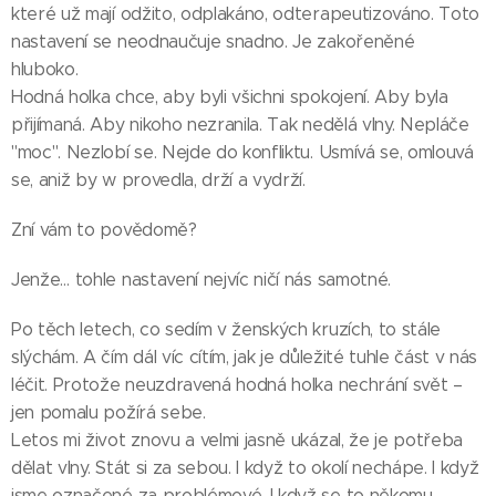
které už mají odžito, odplakáno, odterapeutizováno. Toto
nastavení se neodnaučuje snadno. Je zakořeněné
hluboko.
Hodná holka chce, aby byli všichni spokojení. Aby byla
přijímaná. Aby nikoho nezranila. Tak nedělá vlny. Nepláče
"moc". Nezlobí se. Nejde do konfliktu. Usmívá se, omlouvá
se, aniž by w provedla, drží a vydrží.
Zní vám to povědomě?
Jenže… tohle nastavení nejvíc ničí nás samotné.
Po těch letech, co sedím v ženských kruzích, to stále
slýchám. A čím dál víc cítím, jak je důležité tuhle část v nás
léčit. Protože neuzdravená hodná holka nechrání svět –
jen pomalu požírá sebe.
Letos mi život znovu a velmi jasně ukázal, že je potřeba
dělat vlny. Stát si za sebou. I když to okolí nechápe. I když
jsme označené za problémové. I když se to někomu