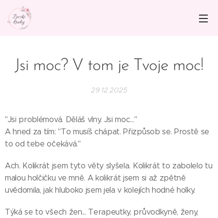
Jsi moc? V tom je Tvoje moc!
29.12.2025
"Jsi problémová. Děláš vlny. Jsi moc…"
A hned za tím: "To musíš chápat. Přizpůsob se. Prostě se
to od tebe očekává."
Ach. Kolikrát jsem tyto věty slyšela. Kolikrát to zabolelo tu
malou holčičku ve mně. A kolikrát jsem si až zpětně
uvědomila, jak hluboko jsem jela v kolejích hodné holky.
Týká se to všech žen... Terapeutky, průvodkyně, ženy,