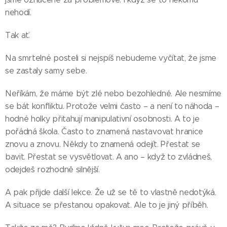
nehodí.
Tak ať.
Na smrtelné posteli si nejspíš nebudeme vyčítat, že jsme
se zastaly samy sebe.
Neříkám, že máme být zlé nebo bezohledné. Ale nesmíme
se bát konfliktu. Protože velmi často – a není to náhoda –
hodné holky přitahují manipulativní osobnosti. A to je
pořádná škola. Často to znamená nastavovat hranice
znovu a znovu. Někdy to znamená odejít. Přestat se
bavit. Přestat se vysvětlovat. A ano – když to zvládneš,
odejdeš rozhodně silnější.
A pak přijde další lekce. Že už se tě to vlastně nedotýká.
A situace se přestanou opakovat. Ale to je jiný příběh.