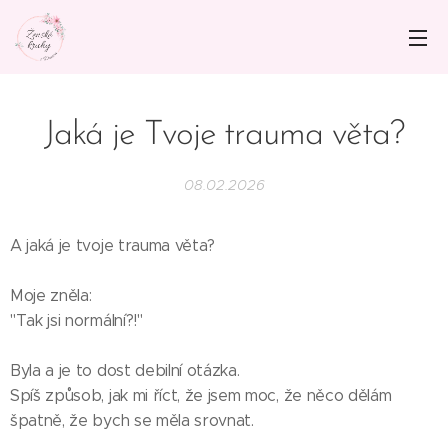
Jaká je Tvoje trauma věta?
08.02.2026
A jaká je tvoje trauma věta?
Moje zněla:
"Tak jsi normální?!"
Byla a je to dost debilní otázka.
Spíš způsob, jak mi říct, že jsem moc, že něco dělám
špatně, že bych se měla srovnat.