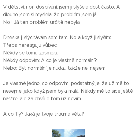
V dětství, i při dospívání, jsem ji slyšela dost často. A
dlouho jsem si myslela, že problém jsem já.
No ! Já ten problém určitě nebyla.
Dneska ji slýchávám sem tam. No a když ji slyším:
Třeba nereaguju vůbec.
Někdy se tomu zasměju.
Někdy odpovím: A co je vlastně normální?
Nebo: Být normální je nuda… takže ne, nejsem.
Je vlastně jedno, co odpovím, podstatný je, že už mě to
nesejme, jako když jsem byla malá. Někdy mě to sice ještě
nas*re, ale za chvíli o tom už nevím.
A co Ty? Jaká je tvoje trauma věta?