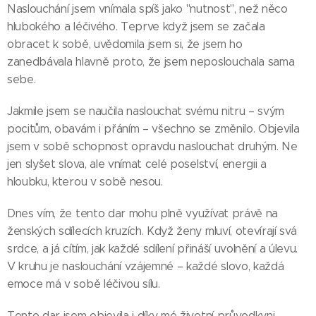
Naslouchání jsem vnímala spíš jako "nutnost", než něco
hlubokého a léčivého. Teprve když jsem se začala
obracet k sobě, uvědomila jsem si, že jsem ho
zanedbávala hlavně proto, že jsem neposlouchala sama
sebe.
Jakmile jsem se naučila naslouchat svému nitru – svým
pocitům, obavám i přáním – všechno se změnilo. Objevila
jsem v sobě schopnost opravdu naslouchat druhým. Ne
jen slyšet slova, ale vnímat celé poselství, energii a
hloubku, kterou v sobě nesou.
Dnes vím, že tento dar mohu plně využívat právě na
ženských sdílecích kruzích. Když ženy mluví, otevírají svá
srdce, a já cítím, jak každé sdílení přináší uvolnění a úlevu.
V kruhu je naslouchání vzájemné – každé slovo, každá
emoce má v sobě léčivou sílu.
Tento dar jsem objevila i díky mé životní průvodkyni